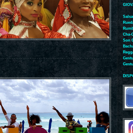
GIO
Sals
Rued
Rum
Cha-
Son 
Bacha
Regg
Gestu
Gestu
DISP