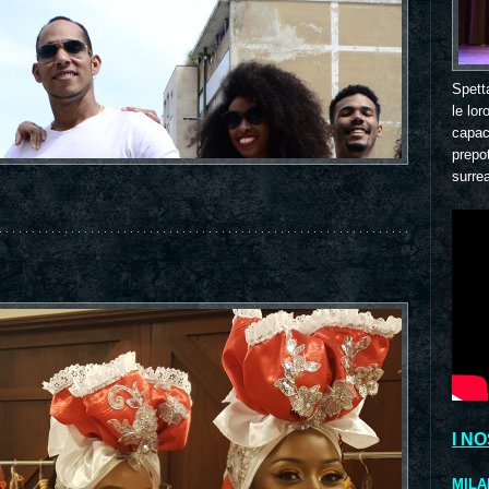
Spett
le lor
capaci
prepo
surrea
I N
MILA