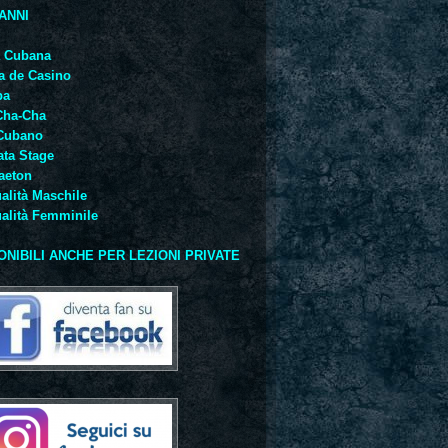
VANNI
a Cubana
a de Casino
ba
Cha-Cha
Cubano
ta Stage
aeton
alità Maschile
alità Femminile
ONIBILI ANCHE PER LEZIONI PRIVATE